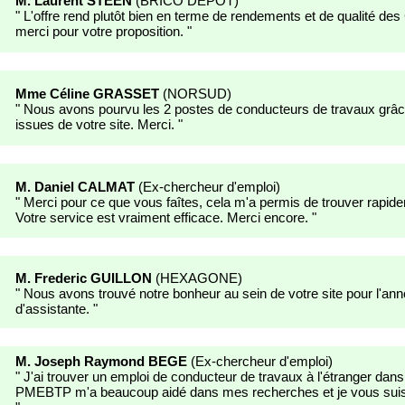
M. Laurent STEEN
(
BRICO DEPOT
)
"
L'offre rend plutôt bien en terme de rendements et de qualité d
merci pour votre proposition.
"
Mme Céline GRASSET
(
NORSUD
)
"
Nous avons pourvu les 2 postes de conducteurs de travaux grâ
issues de votre site. Merci.
"
M. Daniel CALMAT
(
Ex-chercheur d'emploi
)
"
Merci pour ce que vous faîtes, cela m'a permis de trouver rapid
Votre service est vraiment efficace. Merci encore.
"
M. Frederic GUILLON
(
HEXAGONE
)
"
Nous avons trouvé notre bonheur au sein de votre site pour l'an
d'assistante.
"
M. Joseph Raymond BEGE
(
Ex-chercheur d'emploi
)
"
J'ai trouver un emploi de conducteur de travaux à l'étranger dans
PMEBTP m'a beaucoup aidé dans mes recherches et je vous suis