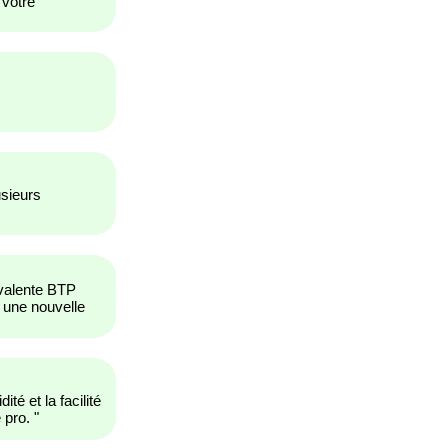
 votre
usieurs
yvalente BTP
 une nouvelle
té et la facilité
 pro.
"