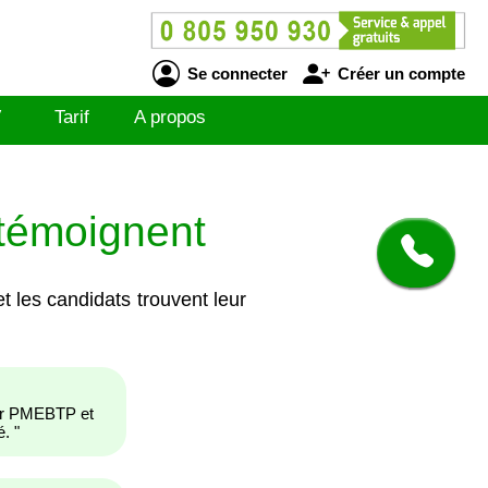
Se connecter
Créer un compte
V
Tarif
A propos
 témoignent
 les candidats trouvent leur
par PMEBTP et
é.
"