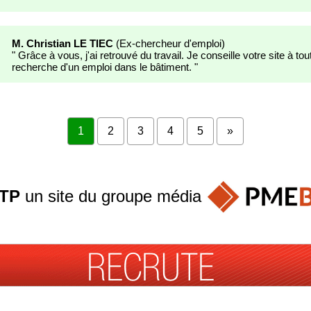
"
M. Christian LE TIEC
(
Ex-chercheur d'emploi
)
"
Grâce à vous, j'ai retrouvé du travail. Je conseille votre site à to
recherche d'un emploi dans le bâtiment.
"
1
2
3
4
5
»
TP
un site du groupe
média