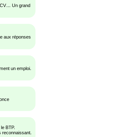
es CV… Un grand
ce aux réponses
ement un emploi.
nonce
 le BTP.
 reconnaissant.