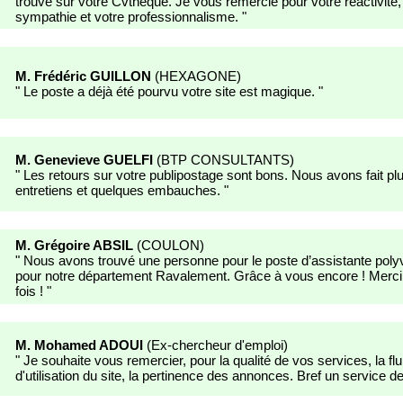
trouvé sur votre Cvthèque. Je vous remercie pour votre réactivité,
sympathie et votre professionnalisme.
"
M. Frédéric GUILLON
(
HEXAGONE
)
"
Le poste a déjà été pourvu votre site est magique.
"
M. Genevieve GUELFI
(
BTP CONSULTANTS
)
"
Les retours sur votre publipostage sont bons. Nous avons fait pl
entretiens et quelques embauches.
"
M. Grégoire ABSIL
(
COULON
)
"
Nous avons trouvé une personne pour le poste d’assistante pol
pour notre département Ravalement. Grâce à vous encore ! Merci
fois !
"
M. Mohamed ADOUI
(
Ex-chercheur d'emploi
)
"
Je souhaite vous remercier, pour la qualité de vos services, la fluidi
d'utilisation du site, la pertinence des annonces. Bref un service de