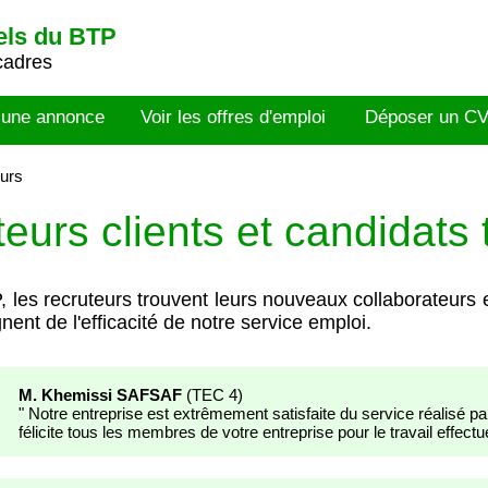
els du BTP
cadres
 une annonce
Voir les offres d'emploi
Déposer un C
eurs
teurs clients
et candidats
s recruteurs trouvent leurs nouveaux collaborateurs et
ent de l'efficacité de notre service emploi.
M. Khemissi SAFSAF
(
TEC 4
)
"
Notre entreprise est extrêmement satisfaite du service réalisé 
félicite tous les membres de votre entreprise pour le travail effectu