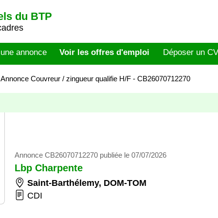
els du BTP
cadres
 une annonce
Voir les offres d'emploi
Déposer un C
>
Annonce Couvreur / zingueur qualifie H/F - CB26070712270
Annonce CB26070712270 publiée le 07/07/2026
Lbp Charpente
Saint-Barthélemy
,
DOM-TOM
CDI