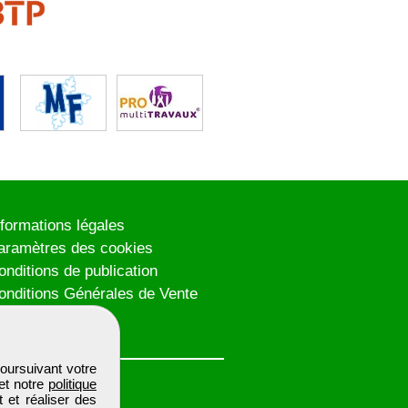
nformations légales
aramètres des cookies
onditions de publication
onditions Générales de Vente
lan du site
oursuivant votre
et notre
politique
 et réaliser des