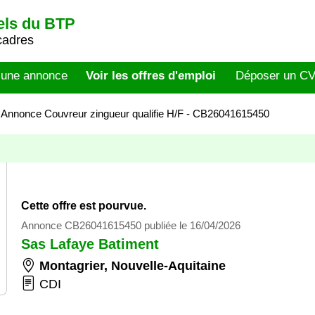
els du BTP
cadres
 une annonce
Voir les offres d'emploi
Déposer un C
>
Annonce Couvreur zingueur qualifie H/F - CB26041615450
Cette offre est pourvue.
Annonce CB26041615450 publiée le 16/04/2026
Sas Lafaye Batiment
Montagrier
,
Nouvelle-Aquitaine
CDI