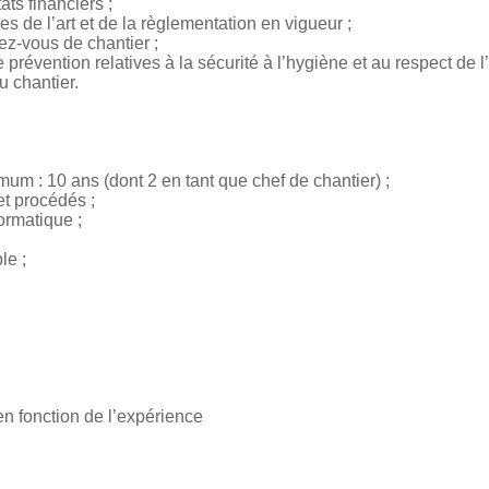
ats financiers ;
es de l’art et de la règlementation en vigueur ;
ez-vous de chantier ;
 prévention relatives à la sécurité à l’hygiène et au respect de
u chantier.
um : 10 ans (dont 2 en tant que chef de chantier) ;
t procédés ;
formatique ;
le ;
n fonction de l’expérience