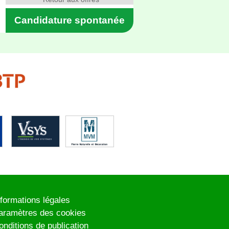
Candidature spontanée
nformations légales
aramètres des cookies
onditions de publication