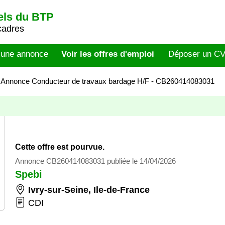
els du BTP
cadres
 une annonce
Voir les offres d'emploi
Déposer un C
>
Annonce Conducteur de travaux bardage H/F - CB260414083031
Cette offre est pourvue.
Annonce CB260414083031 publiée le 14/04/2026
Spebi
Ivry-sur-Seine
,
Ile-de-France
CDI