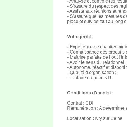
- Analyse et contrôle les résult
- S’assure du respect des règl
- Assiste aux réunions et rend
- S’assure que les mesures de
place et suivies tout au long d
Votre profil :
- Expérience de chantier minim
- Connaissance des produits e
- Maîtrise parfaite de l’outil in
- Avoir le sens du relationnel ;
- Autonome, réactif et disponib
- Qualité d’organisation ;
- Titulaire du permis B.
Conditions d'emploi :
Contrat : CDI
Rémunération : A déterminer e
Localisation : Ivry sur Seine