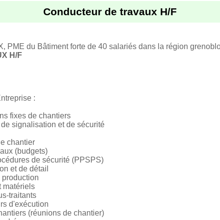
Conducteur de travaux H/F
ME du Bâtiment forte de 40 salariés dans la région grenoblois
X H/F
ntreprise :
ons fixes de chantiers
 de signalisation et de sécurité
e chantier
avaux (budgets)
procédures de sécurité (PPSPS)
on et de détail
 production
 matériels
s-traitants
rs d'exécution
hantiers (réunions de chantier)