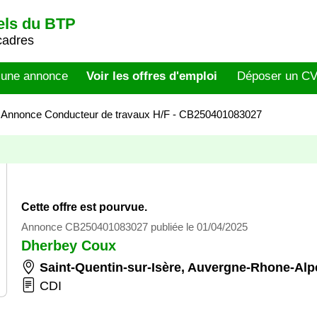
els du BTP
cadres
 une annonce
Voir les offres d'emploi
Déposer un C
>
Annonce Conducteur de travaux H/F - CB250401083027
Cette offre est pourvue.
Annonce CB250401083027 publiée le 01/04/2025
Dherbey Coux
Saint-Quentin-sur-Isère
,
Auvergne-Rhone-Alp
CDI