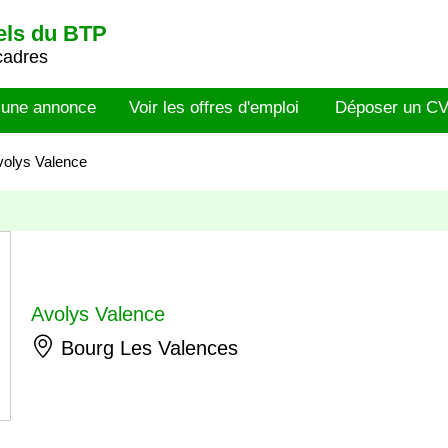
els du BTP
cadres
 une annonce
Voir les offres d'emploi
Déposer un C
volys Valence
Avolys Valence
Bourg Les Valences