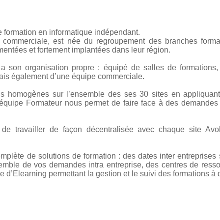
e formation en informatique indépendant.
 commerciale, est née du regroupement des branches format
entées et fortement implantées dans leur région.
a son organisation propre : équipé de salles de formations,
is également d’une équipe commerciale.
ons homogènes sur l’ensemble des ses 30 sites en appliquan
équipe Formateur nous permet de faire face à des demandes i
 de travailler de façon décentralisée avec chaque site Av
plète de solutions de formation : des dates inter entreprises s
emble de vos demandes intra entreprise, des centres de ress
 d’Elearning permettant la gestion et le suivi des formations à 