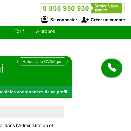
Se connecter
Créer un compte
V
Tarif
A propos
Retour à la CVthèque
i
tenir
les
coordonnées
de ce profil
, dans l'Administration et