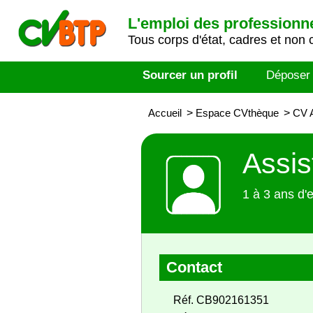
L'emploi des professionn
Tous corps d'état, cadres et non 
Sourcer un profil
Déposer
Accueil
>
Espace CVthèque
>
CV A
Assis
1 à 3 ans d'
Contact
Réf. CB902161351