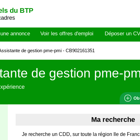
els du BTP
cadres
 une annonce
Voir les offres d'emploi
Déposer un C
ssistante de gestion pme-pmi - CB902161351
tante de gestion pme-pm
expérience
Ob
Ma recherche
Je recherche un CDD, sur toute la région Ile de France