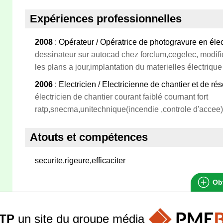
Expériences professionnelles
2008
: Opérateur / Opératrice de photogravure en éle
dessinateur sur autocad chez forclum,cegelec, modifi
les plans a jour,implantation du materielles électrique
2006
: Electricien / Electricienne de chantier et de ré
électricien de chantier courant faiblé cournant fort
ratp,snecma,unitechnique(incendie ,controle d'accee)
Atouts et compétences
securite,rigeure,efficaciter
Obt
TP
un site du groupe
média