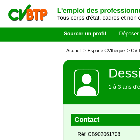
L'emploi des professionn
Tous corps d'état, cadres et non 
Sourcer un profil
Déposer
Accueil
>
Espace CVthèque
>
CV 
Dessi
1 à 3 ans d'
Contact
Réf. CB902061708