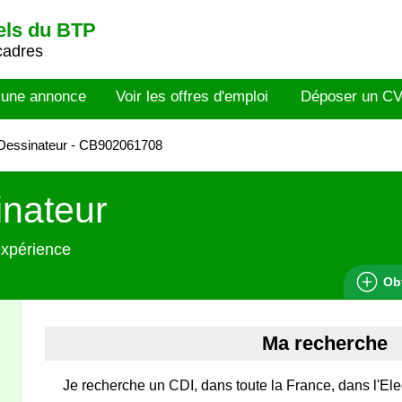
els du BTP
cadres
 une annonce
Voir les offres d'emploi
Déposer un C
Dessinateur - CB902061708
nateur
expérience
Ob
Ma recherche
Je recherche un CDI, dans toute la France, dans l'Ele