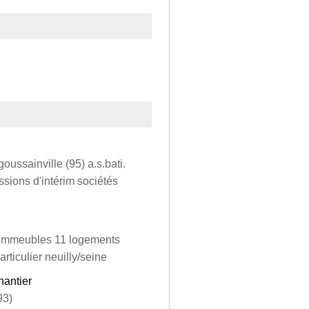
oussainville (95) a.s.bati.
sions d'intérim sociétés
 d'immeubles 11 logements
rticulier neuilly/seine
hantier
93)