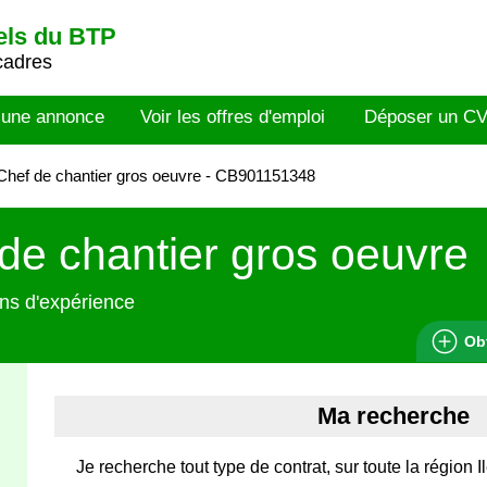
els du BTP
cadres
 une annonce
Voir les offres d'emploi
Déposer un C
hef de chantier gros oeuvre - CB901151348
de chantier gros oeuvre
ns d'expérience
Ob
Ma recherche
Je recherche tout type de contrat, sur toute la région 