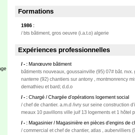
Formations
1986
:
/ bts bâtiment, gros oeuvre (i.a.t.o) algerie
Expériences professionnelles
/ -
: Manœuvre bâtiment
age
bâtiments nouveaux, goussainville (95) 07# bât. nvx. g
nanterre (92) chantiers sur antony , montmonrency mis
demathieu et bard; d.d.o
/ -
: Chargé / Chargée d'opérations logement social
/ chef de chantier. a.m.d /ivry sur seine construction
meaux 10 pavillons ville juif 13 logements et 1 hôtel pa
/ -
: Magasinier / Magasinière en pièces d'engins de c
/ commercial et chef de chantier, atlas , aubervilliers (