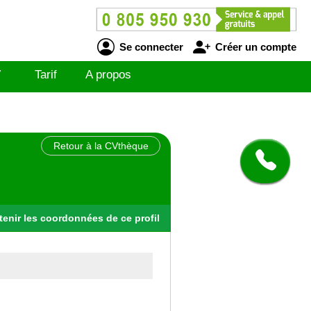
Se connecter
Créer un compte
V
Tarif
A propos
Retour à la CVthèque
tenir
les
coordonnées
de ce profil