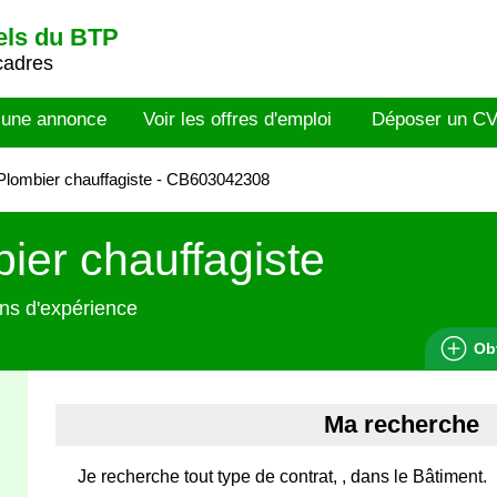
els du BTP
cadres
 une annonce
Voir les offres d'emploi
Déposer un C
lombier chauffagiste - CB603042308
ier chauffagiste
ns d'expérience
Ob
Ma recherche
Je recherche tout type de contrat, , dans le Bâtiment.