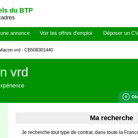
els du BTP
cadres
 une annonce
Voir les offres d'emploi
Déposer un C
Macon vrd - CB508301440
n vrd
expérience
Ob
Ma recherche
Je recherche tout type de contrat, dans toute la France