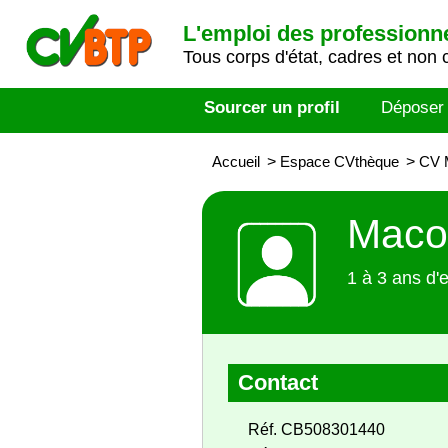
L'emploi des professionn
Tous corps d'état, cadres et non 
Sourcer un profil
Déposer
Accueil
>
Espace CVthèque
>
CV 
Maco
1 à 3 ans d'
Contact
Réf. CB508301440