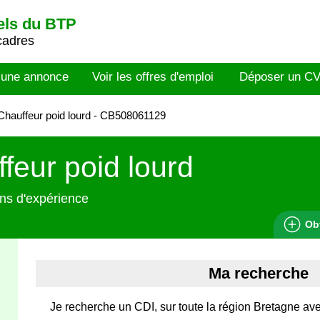
els du BTP
cadres
 une annonce
Voir les offres d'emploi
Déposer un C
hauffeur poid lourd - CB508061129
feur poid lourd
ns d'expérience
Ob
Ma recherche
Je recherche un CDI, sur toute la région Bretagne a