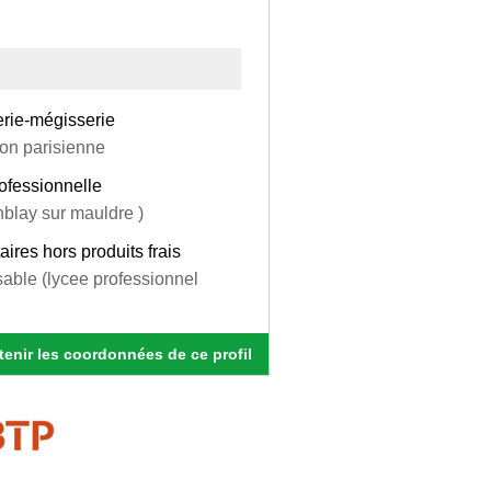
erie-mégisserie
ion parisienne
fessionnelle
enblay sur mauldre )
ires hors produits frais
sable (lycee professionnel
enir les coordonnées de ce profil