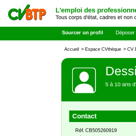
L'emploi des professionn
Tous corps d'état, cadres et non 
Sourcer un profil
Déposer
Accueil
>
Espace CVthèque
>
CV 
Dessi
5 à 10 ans d
Contact
Réf. CB505260919