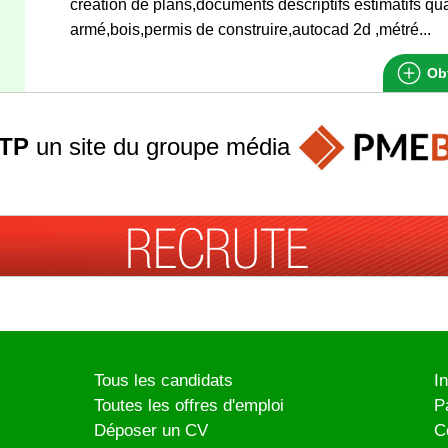
création de plans,documents descriptifs estimatifs qua
armé,bois,permis de construire,autocad 2d ,métré...
Obt
TP
un site du groupe
média
Tous les candidats
I
Toutes les offres d'emploi
P
Déposer un CV
C