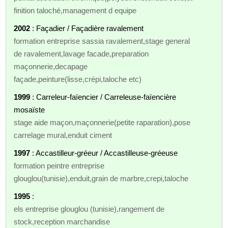
finition taloché,management d equipe
2002
: Façadier / Façadière ravalement
formation entreprise sassia ravalement,stage general
de ravalement,lavage facade,preparation
maçonnerie,decapage
façade,peinture(lisse,crépi,taloche etc)
1999
: Carreleur-faïencier / Carreleuse-faïencière
mosaïste
stage aide maçon,maçonnerie(petite raparation),pose
carrelage mural,enduit ciment
1997
: Accastilleur-gréeur / Accastilleuse-gréeuse
formation peintre entreprise
glouglou(tunisie),enduit,grain de marbre,crepi,taloche
1995
:
els entreprise glouglou (tunisie),rangement de
stock,reception marchandise