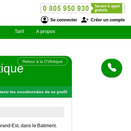
Se connecter
Créer un compte
V
Tarif
A propos
Retour à la CVthèque
tique
tenir
les
coordonnées
de ce profil
 Grand-Est, dans le Batiment.