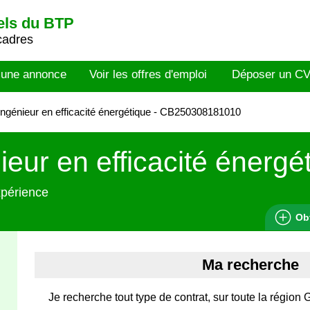
els du BTP
cadres
 une annonce
Voir les offres d'emploi
Déposer un C
ngénieur en efficacité énergétique - CB250308181010
ieur en efficacité énergé
xpérience
Ob
Ma recherche
Je recherche tout type de contrat, sur toute la région