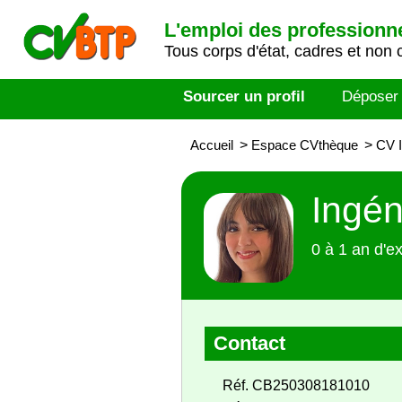
L'emploi des professionn
Tous corps d'état, cadres et non 
Sourcer un profil
Déposer
Accueil
>
Espace CVthèque
>
CV I
Ingén
0 à 1 an d'e
Contact
Réf. CB250308181010