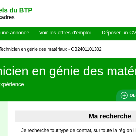
els du BTP
cadres
 une annonce
Voir les offres d'emploi
Déposer un C
echnicien en génie des matériaux - CB2401101302
icien en génie des maté
expérience
Ob
Ma recherche
Je recherche tout type de contrat, sur toute la région 