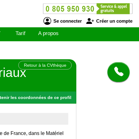
Se connecter
Créer un compte
V
Tarif
A propos
Retour à la CVthèque
riaux
tenir
les
coordonnées
de ce profil
Ile de France, dans le Matériel