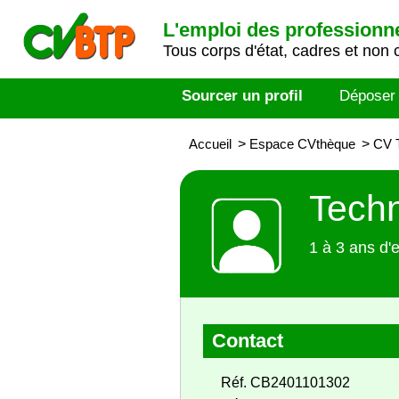
L'emploi des professionn
Tous corps d'état, cadres et non 
Sourcer un profil
Déposer
Accueil
>
Espace CVthèque
>
CV T
Techn
1 à 3 ans d'
Contact
Réf. CB2401101302