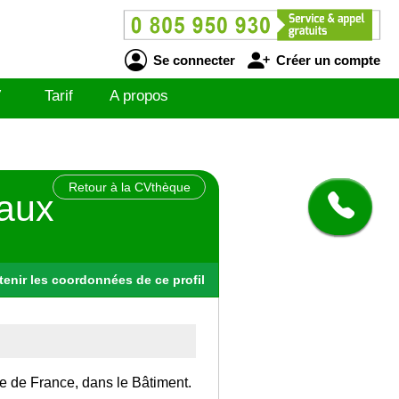
Se connecter
Créer un compte
V
Tarif
A propos
Retour à la CVthèque
vaux
tenir
les
coordonnées
de ce profil
Ile de France, dans le Bâtiment.