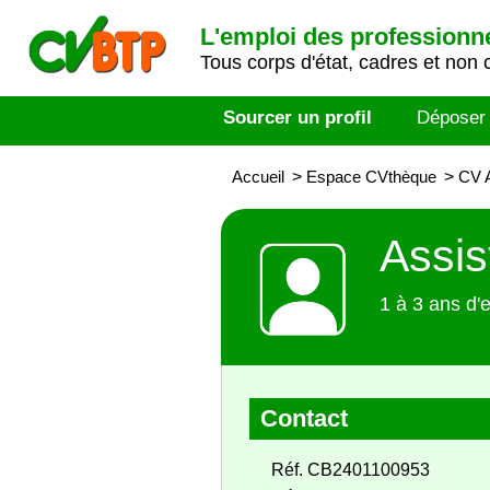
L'emploi des professionn
Tous corps d'état, cadres et non 
Sourcer un profil
Déposer
Accueil
>
Espace CVthèque
>
CV A
Assis
1 à 3 ans d'
Contact
Réf. CB2401100953