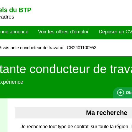
els du BTP
cadres
 une annonce
Voir les offres d'emploi
Déposer un C
ssistante conducteur de travaux - CB2401100953
tante conducteur de tra
expérience
Ob
Ma recherche
Je recherche tout type de contrat, sur toute la région 