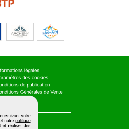
nformations légales
aramètres des cookies
onditions de publication
onditions Générales de Vente
lan du site
oursuivant votre
et notre
politique
 et réaliser des