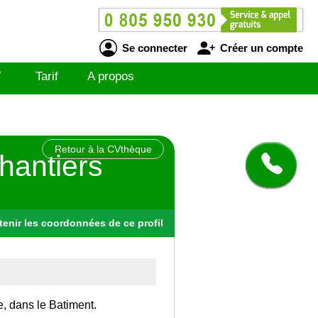
Se connecter
Créer un compte
V
Tarif
A propos
Retour à la CVthèque
hantiers
tenir
les
coordonnées
de ce profil
e, dans le Batiment.