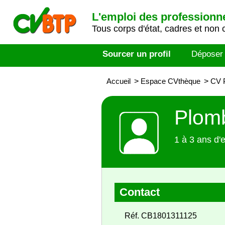
L'emploi des professionn
Tous corps d'état, cadres et non 
Sourcer un profil
Déposer
Accueil
>
Espace CVthèque
>
CV P
Plomb
1 à 3 ans d'
Contact
Réf. CB1801311125