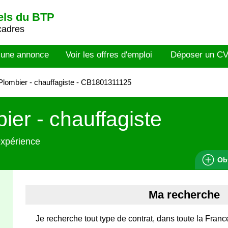
els du BTP
cadres
 une annonce
Voir les offres d'emploi
Déposer un C
lombier - chauffagiste - CB1801311125
ier - chauffagiste
expérience
Ob
Ma recherche
Je recherche tout type de contrat, dans toute la Franc