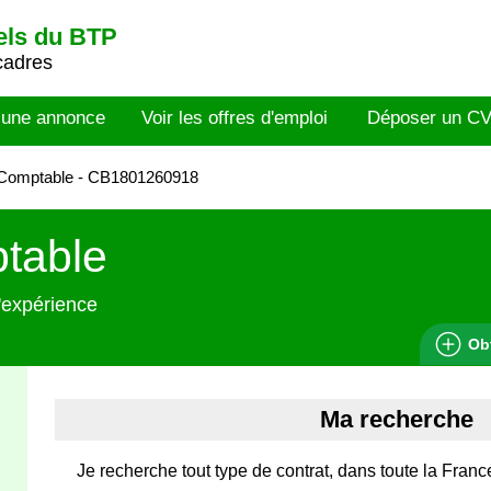
els du BTP
cadres
 une annonce
Voir les offres d'emploi
Déposer un C
Comptable - CB1801260918
table
'expérience
Ob
Ma recherche
Je recherche tout type de contrat, dans toute la Franc