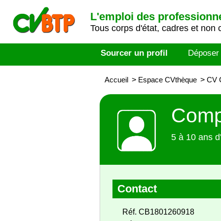
L'emploi des professionn
Tous corps d'état, cadres et non 
Sourcer un profil
Déposer
Accueil
>
Espace CVthèque
>
CV 
Comp
5 à 10 ans d
Contact
Réf. CB1801260918