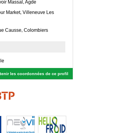
voir Massal, Agde
our Market, Villeneuve Les
que Causse, Colombiers
le
enir les coordonnées de ce profil