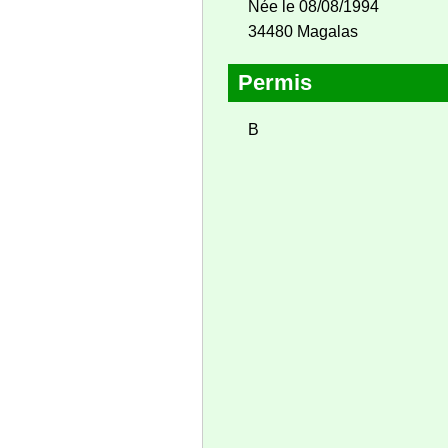
Née le 08/08/1994
34480 Magalas
Permis
B