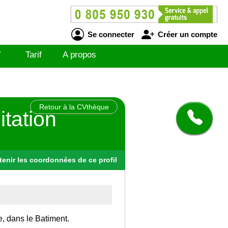
Se connecter
Créer un compte
V
Tarif
A propos
Retour à la CVthèque
tation
tenir
les
coordonnées
de ce profil
e, dans le Batiment.