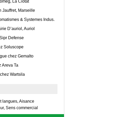
omeg, La Ciotat
Jauffret, Marseille
tomatismes & Systemes Indus.
ie D’auriol, Auriol
 Sipr Defense
hez Soluscope
ingue chez Gemalto
z Areva Ta
chez Wartsila
et langues, Aisance
ueur, Sens commercial