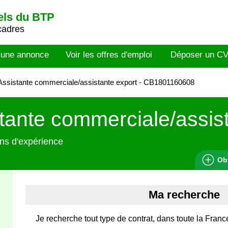
els du BTP
cadres
 une annonce
Voir les offres d'emploi
Déposer un C
ssistante commerciale/assistante export - CB1801160608
tante commerciale/assis
ns d'expérience
Ob
Ma recherche
Je recherche tout type de contrat, dans toute la Franc