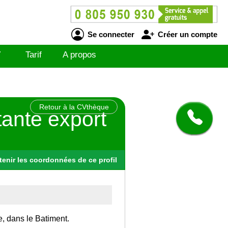
Se connecter
Créer un compte
V
Tarif
A propos
Retour à la CVthèque
tante export
tenir
les
coordonnées
de ce profil
e, dans le Batiment.