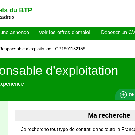
els du BTP
cadres
 une annonce
Voir les offres d'emploi
Déposer un C
esponsable d’exploitation - CB1801152158
nsable d’exploitation
expérience
Ob
Ma recherche
Je recherche tout type de contrat, dans toute la Franc