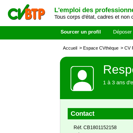
L'emploi des professionn
Tous corps d'état, cadres et non 
Sourcer un profil
Déposer
Accueil
>
Espace CVthèque
>
CV R
Respo
1 à 3 ans d'
Contact
Réf. CB1801152158