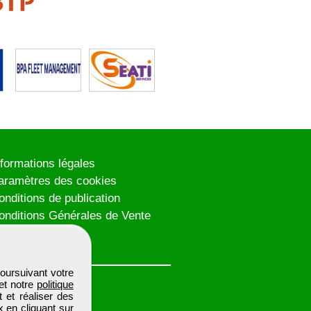
nformations légales
aramètres des cookies
onditions de publication
onditions Générales de Vente
lan du site
oursuivant votre
et notre
politique
 et réaliser des
x en cliquant sur