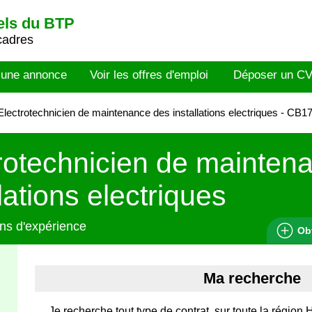
els du BTP
cadres
 une annonce
Voir les offres d'emploi
Déposer un C
lectrotechnicien de maintenance des installations electriques - CB
rotechnicien de mainten
llations electriques
ns d'expérience
Ob
Ma recherche
Je recherche tout type de contrat, sur toute la région