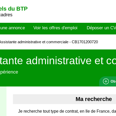
els du BTP
cadres
 une annonce
Voir les offres d'emploi
Déposer un C
ssistante administrative et commerciale - CB1701200720
tante administrative et 
xpérience
Ob
Ma recherche
Je recherche tout type de contrat, en Ile de France,