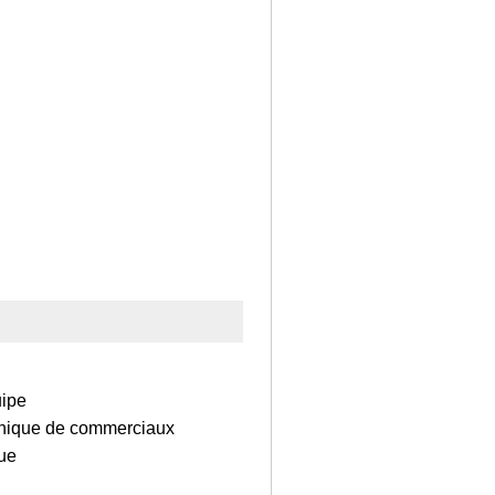
uipe
aphique de commerciaux
que