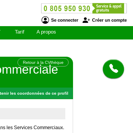
Se connecter
Créer un compte
V
Tarif
A propos
Retour à la CVthèque
commerciale
tenir
les
coordonnées
de ce profil
 dans les Services Commerciaux.