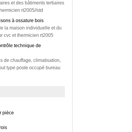
aires et des bâtiments tertiaires
hermicien rt2005//std
isons à ossature bois
de la maison individuelle et du
r cvc et thermicien rt2005
ontrôle technique de
s de chauffage, climatisation,
s tout type poste occupé bureau
r pièce
rois