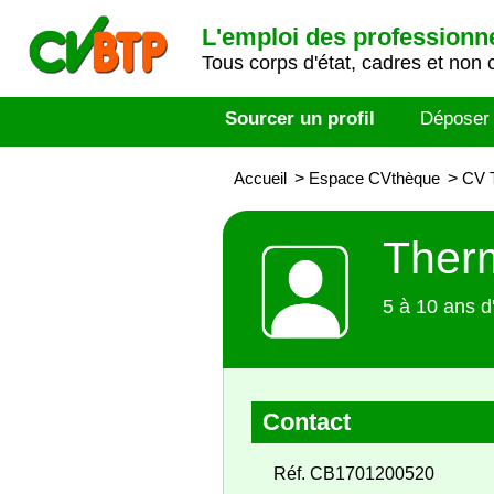
L'emploi des professionn
Tous corps d'état, cadres et non 
Sourcer un profil
Déposer
Accueil
>
Espace CVthèque
>
CV 
Ther
5 à 10 ans d
Contact
Réf. CB1701200520