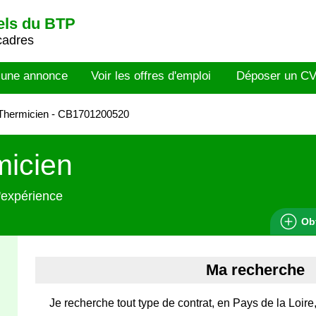
els du BTP
cadres
 une annonce
Voir les offres d'emploi
Déposer un C
Thermicien - CB1701200520
micien
'expérience
Ob
Ma recherche
Je recherche tout type de contrat, en Pays de la Loire