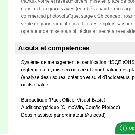
travaux voirie et réseaux divers, mise en place de bo
construction grands axes (enrobés chaud, comptage…) 
commercial photovoltaïque, stage cr2b concept, roann
vente de panneaux photovoltaïques emplois saisonnier
opérateur de mise sous pli, éclusier, secrétaire et aid
Atouts et compétences
Système de management et certification HSQE (OHS
réglementaire, mise en oeuvre et coordination des pl
(analyse des risques, création et suivi d'indicateurs, p
outils qualité
Bureautique (Pack Office, Visual Basic)
Audit énergétique (ClimaWin, Comfie Pléïade)
Dessin assisté par ordinateur (Autocad)
Obt