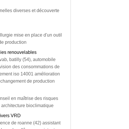
nelles diverses et découverte
lurgie mise en place d'un outil
de production
gies renouvelables
ab, batilly (54), automobile
révision des consommations de
nement iso 14001 amélioration
te changement de production
onseil en maîtrise des risques
 architecture bioclimatique
Divers VRD
agence de roanne (42) assistant