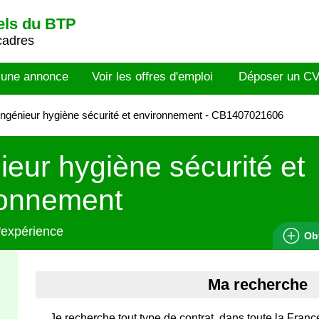
els du BTP
cadres
 une annonce
Voir les offres d'emploi
Déposer un C
ngénieur hygiène sécurité et environnement - CB1407021606
ieur hygiène sécurité et
ronnement
'expérience
Ob
Ma recherche
Je recherche tout type de contrat, dans toute la Franc