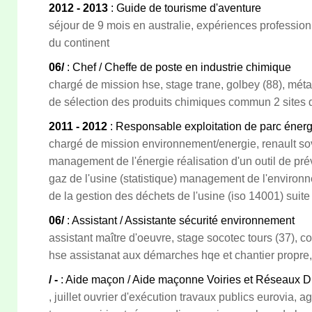
2012 - 2013
: Guide de tourisme d'aventure
séjour de 9 mois en australie, expériences profession
du continent
06/
: Chef / Cheffe de poste en industrie chimique
chargé de mission hse, stage trane, golbey (88), métal
de sélection des produits chimiques commun 2 sites 
2011 - 2012
: Responsable exploitation de parc éner
chargé de mission environnement/energie, renault sov
management de l'énergie réalisation d'un outil de p
gaz de l'usine (statistique) management de l'environ
de la gestion des déchets de l'usine (iso 14001) sui
06/
: Assistant / Assistante sécurité environnement
assistant maître d'oeuvre, stage socotec tours (37), c
hse assistanat aux démarches hqe et chantier propre,
/ -
: Aide maçon / Aide maçonne Voiries et Réseaux 
, juillet ouvrier d'exécution travaux publics eurovia, 