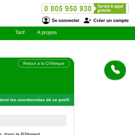
Se connecter
Créer un compte
V
Tarif
A propos
Retour à la CVthèque
tenir
les
coordonnées
de ce profil
e, dans le Bâtiment.