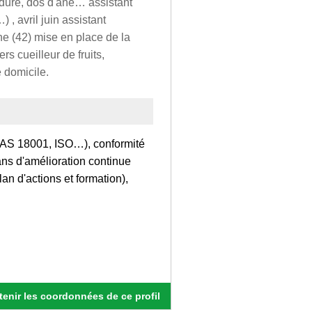
rdure, dos d'âne… assistant
, avril juin assistant
e (42) mise en place de la
s cueilleur de fruits,
e domicile.
AS 18001, ISO…), conformité
ans d'amélioration continue
lan d'actions et formation),
enir les coordonnées de ce profil