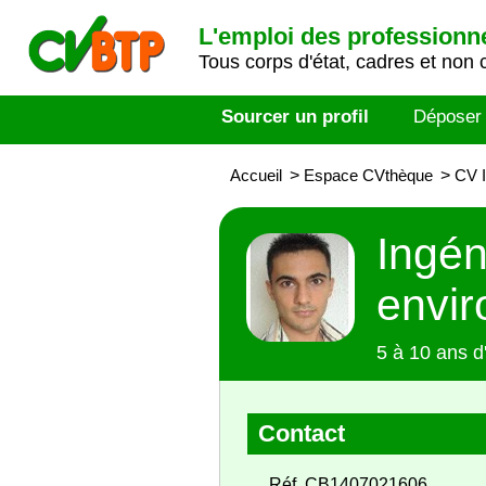
L'emploi des professionn
Tous corps d'état, cadres et non 
Sourcer un profil
Déposer
Accueil
>
Espace CVthèque
>
CV I
Ingén
envi
5 à 10 ans d
Contact
Réf. CB1407021606