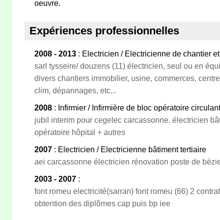
oeuvre.
Expériences professionnelles
2008 - 2013
: Electricien / Electricienne de chantier 
sarl tysseire/ douzens (11) électricien, seul ou en éq
divers chantiers immobilier, usine, commerces, cent
clim, dépannages, etc...
2008
: Infirmier / Infirmière de bloc opératoire circulan
jubil interim pour cegelec carcassonne. électricien bâ
opératoire hôpital + autres
2007
: Electricien / Electricienne bâtiment tertiaire
aei carcassonne électricien rénovation poste de bézi
2003 - 2007
:
font romeu electricité(sarran) font romeu (66) 2 contra
obtention des diplômes cap puis bp iee