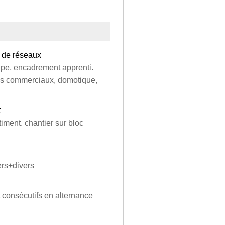
et de réseaux
uipe, encadrement apprenti.
res commerciaux, domotique,
t
timent. chantier sur bloc
ers+divers
t consécutifs en alternance