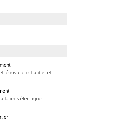
timent
et rénovation chantier et
iment
tallations électrique
tier