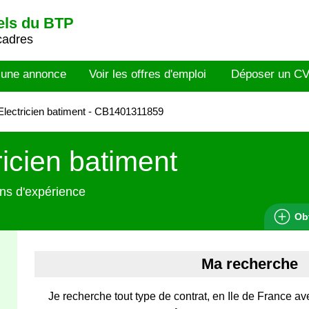
els du BTP
cadres
 une annonce
Voir les offres d'emploi
Déposer un C
lectricien batiment - CB1401311859
ricien batiment
ns d'expérience
Ob
Ma recherche
Je recherche tout type de contrat, en Ile de France a