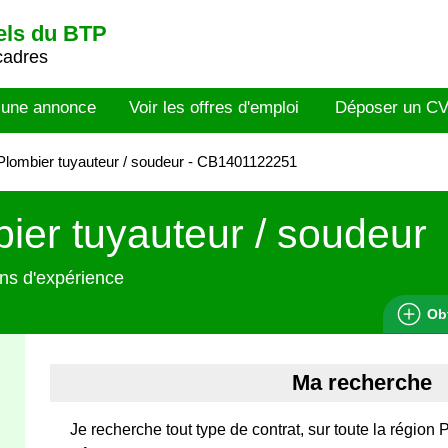
els du BTP
cadres
 une annonce
Voir les offres d'emploi
Déposer un C
lombier tuyauteur / soudeur - CB1401122251
ier tuyauteur / soudeur
ns d'expérience
Ob
Ma recherche
Je recherche tout type de contrat, sur toute la région 