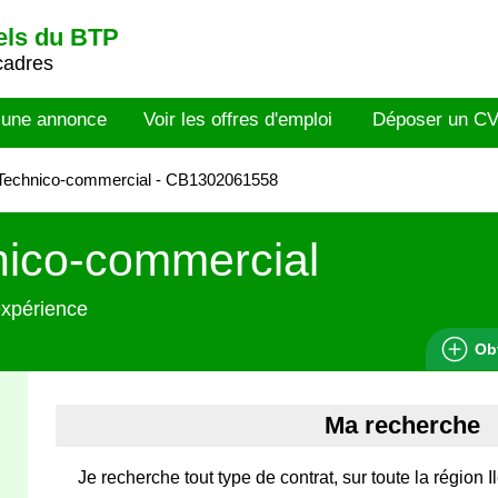
els du BTP
cadres
 une annonce
Voir les offres d'emploi
Déposer un C
Technico-commercial - CB1302061558
nico-commercial
expérience
Ob
Ma recherche
Je recherche tout type de contrat, sur toute la région 