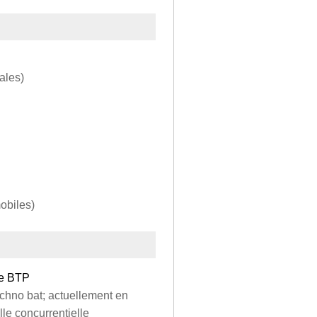
ales)
obiles)
le BTP
echno bat; actuellement en
le concurrentielle