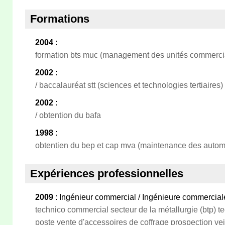
Formations
2004
:
formation bts muc (management des unités commerci
2002
:
/ baccalauréat stt (sciences et technologies tertiaires)
2002
:
/ obtention du bafa
1998
:
obtentien du bep et cap mva (maintenance des autom
Expériences professionnelles
2009
: Ingénieur commercial / Ingénieure commercia
technico commercial secteur de la métallurgie (btp) t
poste vente d'accessoires de coffrage prospection veil