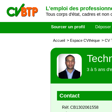
L'emploi des professionn
Tous corps d'état, cadres et non 
Sourcer un profil
Déposer
Accueil
>
Espace CVthèque
>
CV 
Tech
3 à 5 ans d'
Contact
Réf. CB1302061558