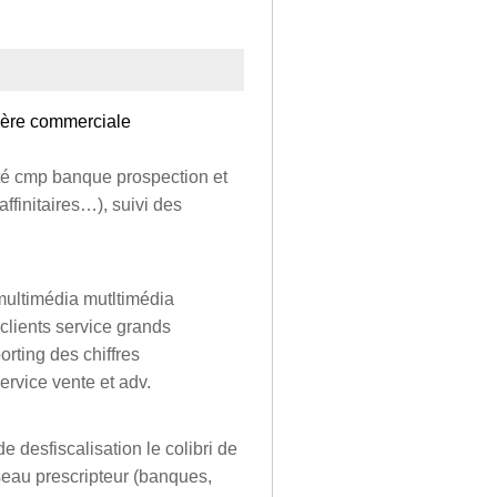
llère commerciale
té cmp banque prospection et
ffinitaires…), suivi des
multimédia mutltimédia
clients service grands
rting des chiffres
rvice vente et adv.
e desfiscalisation le colibri de
seau prescripteur (banques,