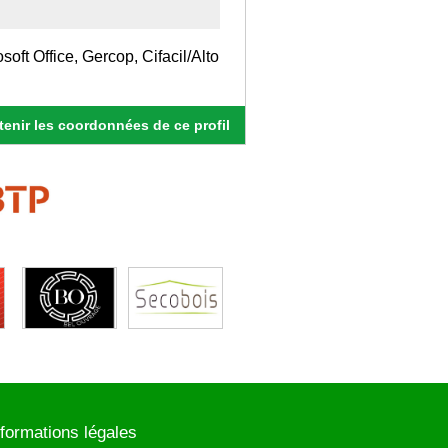
soft Office, Gercop, Cifacil/Alto
enir les coordonnées de ce profil
nformations légales