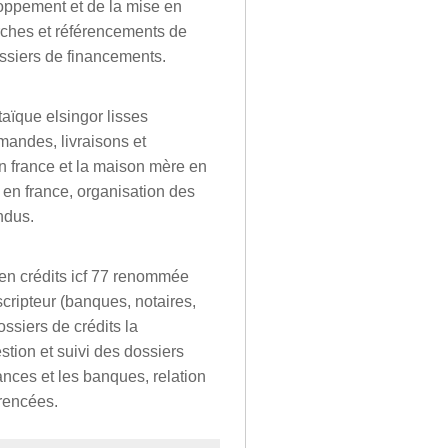
oppement et de la mise en
erches et référencements de
ossiers de financements.
taïque elsingor lisses
mandes, livraisons et
en france et la maison mère en
e en france, organisation des
ndus.
 en crédits icf 77 renommée
cripteur (banques, notaires,
ssiers de crédits la
tion et suivi des dossiers
nces et les banques, relation
rencées.