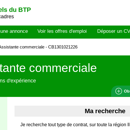
els du BTP
cadres
 une annonce
Voir les offres d'emploi
Déposer un C
Assistante commerciale - CB1301021226
tante commerciale
ns d'expérience
Ob
Ma recherche
Je recherche tout type de contrat, sur toute la région 